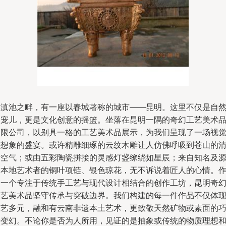
在滇池之畔，有一座以春城著称的城市——昆明。这里不仅是自
的宠儿，更是文化创意的摇篮。坐落在昆明一隅的奇幻工艺美术
有限公司，以别具一格的工艺美术品展示，为我们呈现了一场视
与想象的盛宴。或许精雕细琢的云纹木雕让人仿佛呼吸到苍山的
新空气；或由五彩陶瓷拼接的灵感灯盏缭绕如星辰；来自知名及
自本地艺术者的铜叶项链、银色琼花，无不诉说着匠人的心情。
为一个专注于传统手工艺与现代设计相结合的创作工坊，昆明奇
工艺美术品坚守传承与突破边界。我们构建的每一件作品不仅体
工艺多元，融和有云南非遗本土艺术，更致敬天然矿物或素面的
妙变幻。不论你是否为人所用，见证的是抽象或传统的物质理想