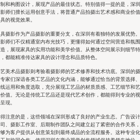
控制和构图设计，展现产品的最佳状态。特别值得一提的是，深
摄影师们擅长运用创意手法，将普通产品拍摄出艺术感和商业价
兼具的视觉效果。
家具摄影作为产品摄影的重要分支，在深圳有着独特的发展优势
摄影师们不仅精通室内布光技巧，更懂得如何通过空间营造和氛
塑造，展现家具的实用功能和美学价值。从整体空间展示到细节
写，都能精准传达家具的设计理念和品质特色。
工艺美术品摄影则考验着摄影师的艺术修养和技术功底。深圳的
影专家们深谙各类工艺品的文化内涵，能够通过恰当的背景选择
光线运用和角度选取，充分展现工艺品的材质质感、工艺细节和
术价值。无论是传统工艺品还是现代艺术创作，都能得到专业的
觉呈现。
值得注意的是，这些领域在深圳形成了良好的产业生态。广告设
公司、摄影工作室、后期制作团队之间建立起了紧密的合作关系
能够为客户提供从创意策划到最终成品的全流程服务。这种专业