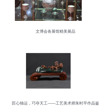
文博会各展馆精美展品
匠心独运，巧夺天工——工艺美术师朱时平作品鉴
赏